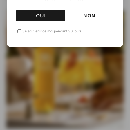
OUI
NON
Se souvenir de moi pendant 30 jours