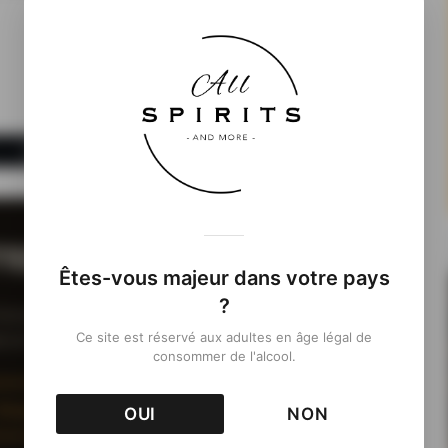
Tweetez
Partagez
TER QUI A DU
GOÛT
Êtes-vous majeur dans votre pays
?
actualité des spiritueux, bières,
Ce site est réservé aux adultes en âge légal de
lcool… et bien plus encore !
consommer de l'alcool.
S'inscrire
OUI
NON