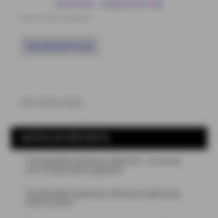
AVIATION – AMERICAN GIN
6 Août , 2025
|
Packshots
EN SAVOIR PLUS
ARTICLES RÉCENTS
The Macallan Harmony Collection : la noix de
coco s’invite dans la gamme
The Macallan Harmony Collection Inspired by
Fresh Coconut