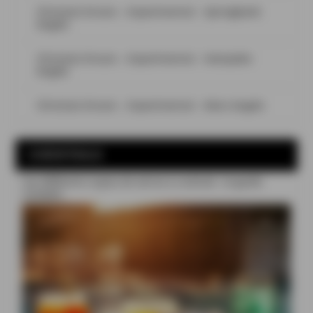
Christian Drouin – Experimental – Springbank
Angels
Christian Drouin – Experimental – Hampden
Angels
Christian Drouin – Experimental – Mars Angels
COCKTAILS
Les différents types de verres à cocktail : le guide
complet