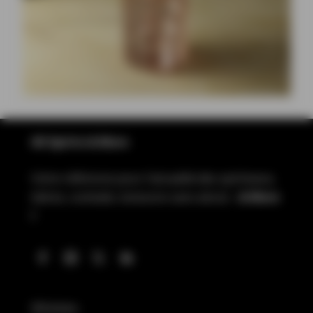
All Spirits & More
Votre référence pour l’actualité des spiritueux,
bières, cocktails, boissons sans alcool…
& More
!
Whiskies