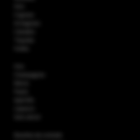
Gins
Cognacs
Armagnacs
Calvados
Tequilas
Vodka
Vins
Champagnes
Bières
Pastis
Apéritifs
Liqueurs
Sans alcool
Recettes de cocktails