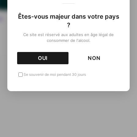
Êtes-vous majeur dans votre pays
E
?
Ce site est réservé aux adultes en âge légal de
consommer de l'alcool.
OUI
NON
Se souvenir de moi pendant 30 jours