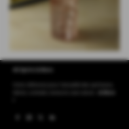
All Spirits & More
Votre référence pour l’actualité des spiritueux,
bières, cocktails, boissons sans alcool…
& More
!