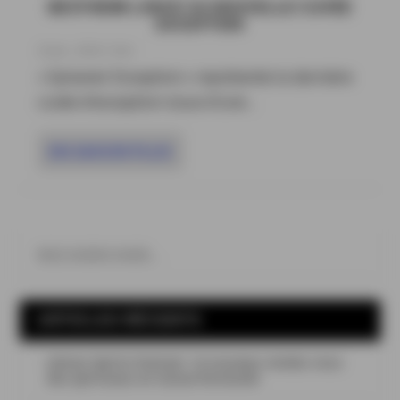
BESTHEIM LANCE SA NOUVELLE CUVÉE
EXCEPTION
23 Jan , 2024
|
Vins
« Sylvaner Exception » représente la dernière
cuvée d’exception issue d’une...
EN SAVOIR PLUS
ARTICLES RÉCENTS
Léman Spirits Festival : le nouveau rendez-vous
des spiritueux en Suisse Romande