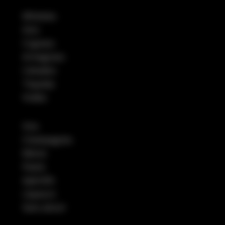
Whiskies
Gins
Cognacs
Armagnacs
Calvados
Tequilas
Vodka
Vins
Champagnes
Bières
Pastis
Apéritifs
Liqueurs
Sans alcool