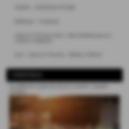
Aimeho – Small Batch #Origin
Bellevoye – Turquoise
Game of Thrones x Kyro : deux whiskies pour la
maison Targaryen
Kyro – Game of Thrones – Whisky of Blood
COCKTAILS
Les différents types de verres à cocktail : le guide
complet