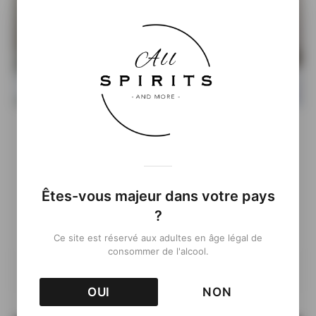
BELLEROSE, UNE BIÈRE ARTISANALE
BRASSÉE DANS LES HAUTS-DE-FRANCE
6 Juin 2026
|
Bières
Êtes-vous majeur dans votre pays
?
Ce site est réservé aux adultes en âge légal de
consommer de l'alcool.
OUI
NON