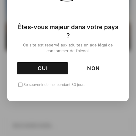
Êtes-vous majeur dans votre pays
?
Ce site est réservé aux adultes en âge légal de
consommer de l'alcool.
SIRDAVIS : BEYONCÉ DEVIENT SEULE
PROPRIÉTAIRE DE LA MARQUE APRÈS LE
OUI
NON
RETRAIT DE MOËT HENNESSY
29 Juil 2026
|
Whiskies
Se souvenir de moi pendant 30 jours